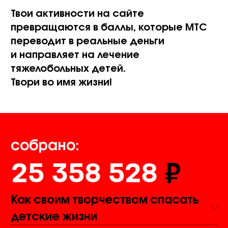
Твои активности на сайте
превращаются в баллы, которые МТС
переводит в реальные деньги
и направляет на лечение
тяжелобольных детей.
Твори во имя жизни!
топ-5 пользователей
собрано:
₽
25 358 528
24719
₽
Арина Балданова
Как своим творчеством спасать
детские жизни
20314
₽
Мария Политико